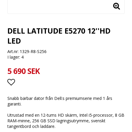
DELL LATITUDE E5270 12''HD
LED
Art.nr: 1329-R8-S256
I lager: 4
5 690 SEK
Lägg till i favoritlistan
Snabb bärbar dator från Dell:s premiumserie med 1 års
garanti.
Utrustad med en 12-tums HD skärm, Intel i5-processor, 8 GB
RAM-minne, 256 GB SSD lagringsutrymme, svenskt
tangentbord och laddare.