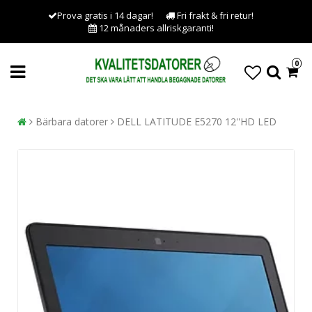
Prova gratis i 14 dagar!
Fri frakt & fri retur!
12 månaders allriskgaranti!
0
Bärbara datorer
DELL LATITUDE E5270 12''HD LED