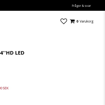
Frågor & svar
0
Varukorg
4''HD LED
90 SEK