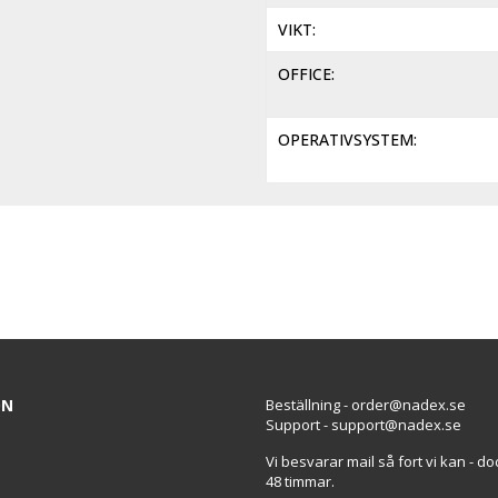
VIKT
OFFICE
OPERATIVSYSTEM
ON
Beställning - order@nadex.se
Support - support@nadex.se
Vi besvarar mail så fort vi kan - d
48 timmar.