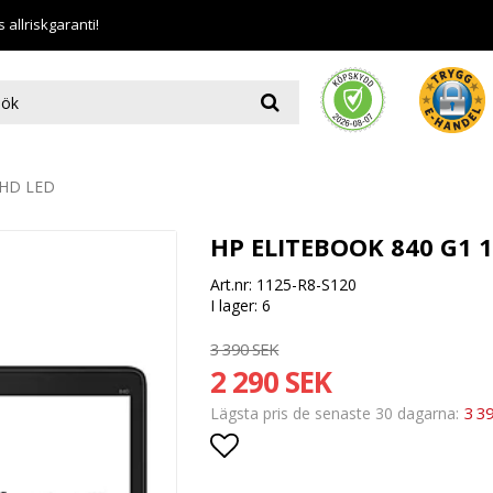
allriskgaranti!
'HD LED
HP ELITEBOOK 840 G1 1
Art.nr: 1125-R8-S120
I lager: 6
3 390 SEK
2 290 SEK
3 3
Lägsta pris de senaste 30 dagarna
Lägg till i favoritlistan