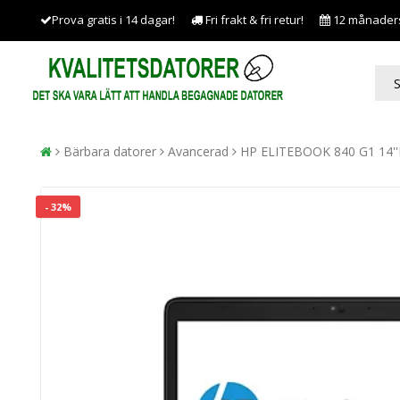
Prova gratis i 14 dagar!
Fri frakt & fri retur!
12 månaders 
Bärbara datorer
Avancerad
HP ELITEBOOK 840 G1 14'
- 32%