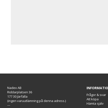
Nadex AB
INFORMATI
Riddarplatsen 36
Frågor & svar
177 30 Järfälla
Att köpa
(ingen varuutlämning på denna adress.)
Hämta själv
---