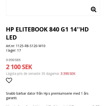
HP ELITEBOOK 840 G1 14''HD
LED
Art.nr: 1125-R8-S120-W10
I lager: 17
3 390 SEK
2 100 SEK
3 390 SEK
Lägsta pris de senaste 30 dagarna
Lägg till i favoritlistan
Snabb bärbar dator från Hp:s premiumserie med 1 års
garanti.