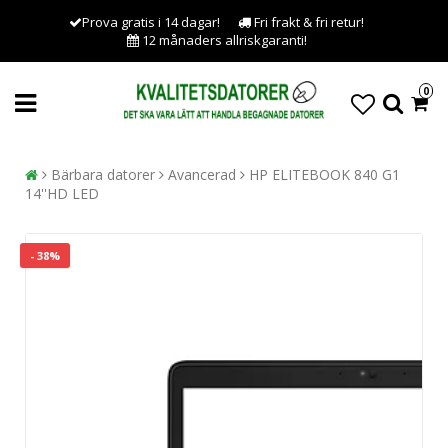
Prova gratis i 14 dagar!
Fri frakt & fri retur!
12 månaders allriskgaranti!
0
Bärbara datorer
Avancerad
HP ELITEBOOK 840 G1
14''HD LED
- 38%