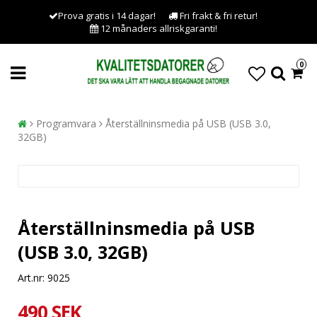
Prova gratis i 14 dagar!
Fri frakt & fri retur!
12 månaders allriskgaranti!
0
Programvara
Återställninsmedia på USB (USB 3.0,
32GB)
Återställninsmedia på USB
(USB 3.0, 32GB)
Art.nr: 9025
490 SEK