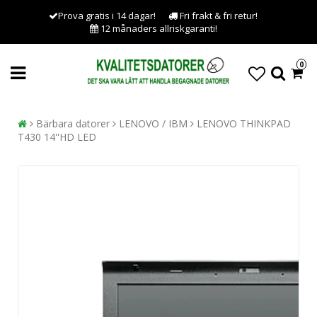
Prova gratis i 14 dagar!
Fri frakt & fri retur!
12 månaders allriskgaranti!
0
Bärbara datorer
LENOVO / IBM
LENOVO THINKPAD
T430 14''HD LED