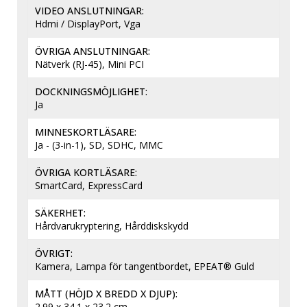
VIDEO ANSLUTNINGAR
Hdmi / DisplayPort, Vga
ÖVRIGA ANSLUTNINGAR
Nätverk (RJ-45), Mini PCI
DOCKNINGSMÖJLIGHET
Ja
MINNESKORTLÄSARE
Ja - (3-in-1), SD, SDHC, MMC
ÖVRIGA KORTLÄSARE
SmartCard, ExpressCard
SÄKERHET
Hårdvarukryptering, Hårddiskskydd
ÖVRIGT
Kamera, Lampa för tangentbordet, EPEAT® Guld
MÅTT (HÖJD X BREDD X DJUP)
2.99 x 34.1 x 23.2 cm