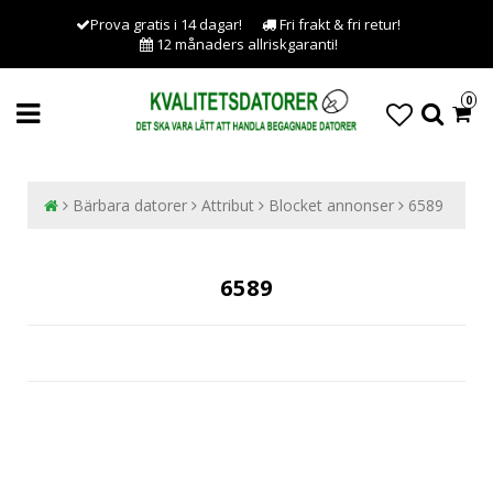
Prova gratis i 14 dagar!
Fri frakt & fri retur!
12 månaders allriskgaranti!
0
Bärbara datorer
Attribut
Blocket annonser
6589
6589