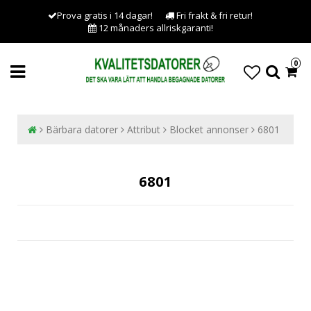
Prova gratis i 14 dagar!
Fri frakt & fri retur!
12 månaders allriskgaranti!
0
Bärbara datorer
Attribut
Blocket annonser
6801
6801